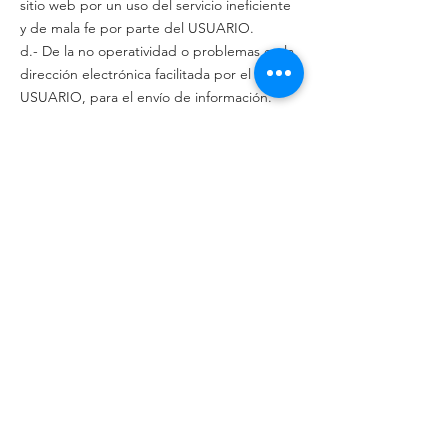
sitio web por un uso del servicio ineficiente
y de mala fe por parte del USUARIO.
d.- De la no operatividad o problemas en la
dirección electrónica facilitada por el
USUARIO, para el envío de información.
En todo caso, el administrador de la página
web se compromete a solucionar los
problemas que puedan surgir y a ofrecer
todo el apoyo necesario al USUARIO, para
llegar a una solución rápida y satisfactoria de
la incidencia.
Asimismo, el administrador de la página
web tiene derecho a realizar campañas
promocionales para promover el registro de
nuevos usuarios en su servicio online.
13. PROPIEDAD INTELECTUAL E
INDUSTRIAL:
El administrador de la página web tiene
todos los derechos sobre el contenido,